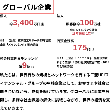
グローバル企業
個人
法人
3,400
100
約
万口座
顧客数約
万社
全国メインバンク調査
13年連続 1位
※1
※1：（出典）東京商⼯リサーチ25年全国
円預金残高
企業「メインバンク」動向調査
175
兆円
預金残高世界ランキング
※2：（出所）Bloomberg、各社決算資
料より三菱UFJ銀行経済調査室作成（2025
9
第
位
年6月末現在）
※2
私たちは、世界有数の規模とネットワークを有する三菱UFJフ
ィナンシャル・グループの中核企業として、お客さまや社会と
向き合いながら、成長を続けています。グローバルに事業を展
開し、多様な社会課題の解決に挑戦しながら、世界の経済を支
えていきます。