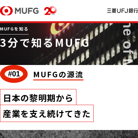
MUFGを知る
3分で知るMUFG
MUFGの源流
#01
日本の黎明期から
産業を支え続けてきた