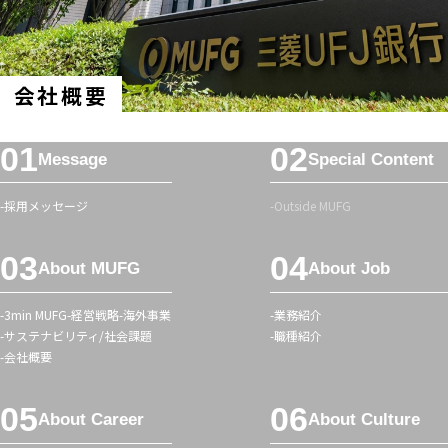
会社概要
フ
Message
Special Content
ッ
タ
採用メッセージ
Outside MUFG
ー
メ
About MUFG
About Job
ニ
ュ
3min MUFG
経営戦略
海外事業
業務紹介
ー
サステナビリティ/社会課題
職種紹介
会社概要
About Career
About Culture