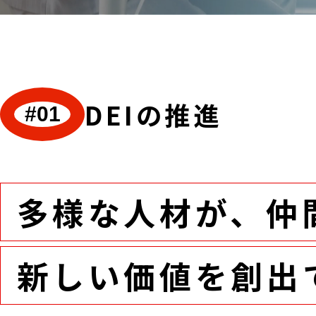
DEIの推進
#01
多様な人材が、
仲
新しい価値を
創出