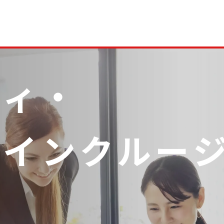
ティ・
＆
インクルー