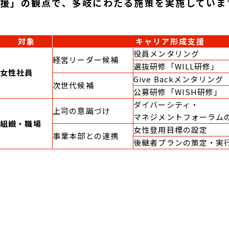
援」の観点で、多岐にわたる施策を実施していま
対象
キャリア形成支援
役員メンタリング
経営リーダー候補
選抜研修「WILL研修」
女性社員
Give Backメンタリング
次世代候補
公募研修「WISH研修」
ダイバーシティ・
上司の意識づけ
マネジメントフォーラム
組織・職場
女性登用目標の設定
事業本部との連携
後継者プランの策定・実