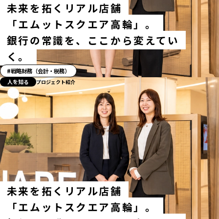
未来を拓くリアル店舗
「エムットスクエア高輪」。
銀行の常識を、ここから変えてい
く。
「ス
戦略財務（会計・税務）
ト
人を知る
プロジェクト紹介
ー
リ
ー」
ハ
ッ
シ
ュ
タ
グ
未来を拓くリアル店舗
「エムットスクエア高輪」。