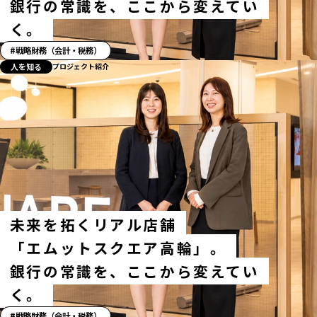
銀行の常識を、ここから変えてい
く。
「ス
戦略財務（会計・税務）
ト
人を知る
プロジェクト紹介
ー
リ
ー」
ハ
ッ
シ
ュ
タ
グ
未来を拓くリアル店舗
「エムットスクエア高輪」。
銀行の常識を、ここから変えてい
く。
「ス
戦略財務（会計・税務）