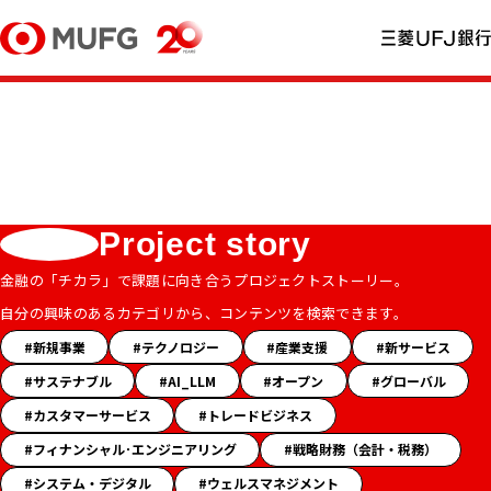
Project story
金融の「チカラ」で課題に向き合うプロジェクトストーリー。
自分の興味のあるカテゴリから、コンテンツを検索できます。
「ス
新規事業
テクノロジー
産業支援
新サービス
ト
サステナブル
AI_LLM
オープン
グローバル
ー
カスタマーサービス
トレードビジネス
リ
ー」
フィナンシャル･エンジニアリング
戦略財務（会計・税務）
ハ
システム・デジタル
ウェルスマネジメント