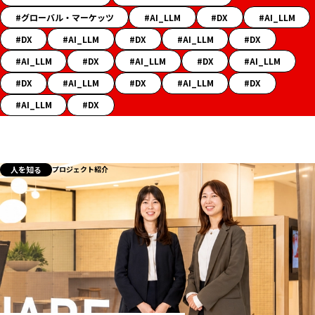
ッ
グローバル・マーケッツ
AI_LLM
DX
AI_LLM
シ
DX
AI_LLM
DX
AI_LLM
DX
ュ
タ
AI_LLM
DX
AI_LLM
DX
AI_LLM
グ
DX
AI_LLM
DX
AI_LLM
DX
一
AI_LLM
DX
覧
人を知る
プロジェクト紹介