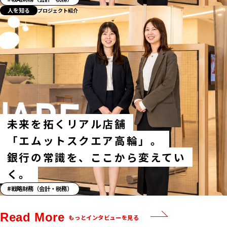
ト
人を知る
プロジェクト紹介
ー
リ
ー」
ハ
ッ
シ
ュ
タ
グ
未来を拓くリアル店舗
「エムットスクエア高輪」。
銀行の常識を、ここから変えてい
く。
「ス
戦略財務（会計・税務）
ト
ー
Read More
もっとインタビューを見る
リ