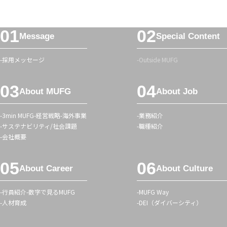
ー」
ハ
フ
ッ
Message
Special Content
ッ
シ
タ
ュ
採用メッセージ
Outside MUFG
ー
タ
メ
グ
About MUFG
About Job
ニ
ュ
3min MUFG
経営戦略
海外事業
業務紹介
ー
サステナビリティ/社会課題
職種紹介
会社概要
About Career
About Culture
行員紹介
数字で見るMUFG
MUFG Way
人材育成
DEI（ダイバーシティ）