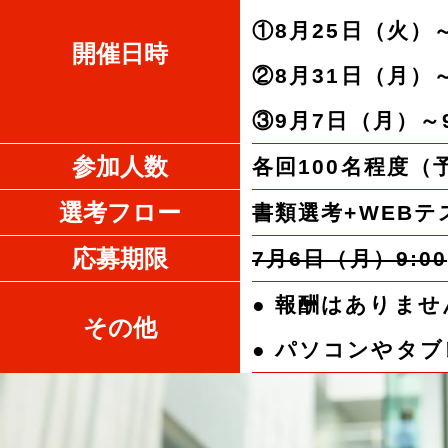
①8月25日（火）～8
開催日時
②8月31日（月）～
③9月7日（月）～9
参加人数
各回100名程度（
選考フロー
書類選考+WEB
応募期限
7月6日（月）9:00
報酬はありませ
その他
パソコンやタブ