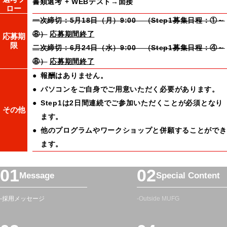
書類選考 + WEBテスト→面接
ロー
一次締切：5月18日（月）9:00 （Step1募集日程：①～
⑧）
応募期間終了
応募期
限
二次締切：6月24日（水）9:00 （Step1募集日程：④～
⑧）
応募期間終了
報酬はありません。
パソコンをご自身でご用意いただく必要があります。
Step1は2日間連続でご参加いただくことが必須となり
その他
ます。
他のプログラムやワークショップと併願することができ
ます。
フ
Message
Special Content
ッ
タ
採用メッセージ
Outside MUFG
ー
メ