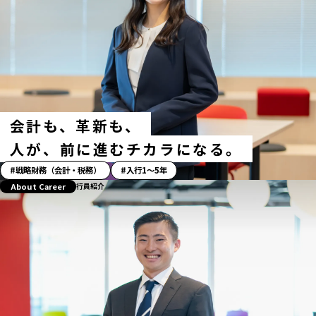
会計も、革新も、
人が、前に進むチカラになる。
「ス
戦略財務（会計・税務）
入行1〜5年
ト
About Career
行員紹介
ー
リ
ー」
ハ
ッ
シ
ュ