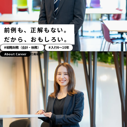
タ
グ
前例も、正解もない。
だから、おもしろい。
「ス
戦略財務（会計・税務）
入行6〜10年
ト
About Career
行員紹介
ー
リ
ー」
ハ
ッ
シ
ュ
タ
グ