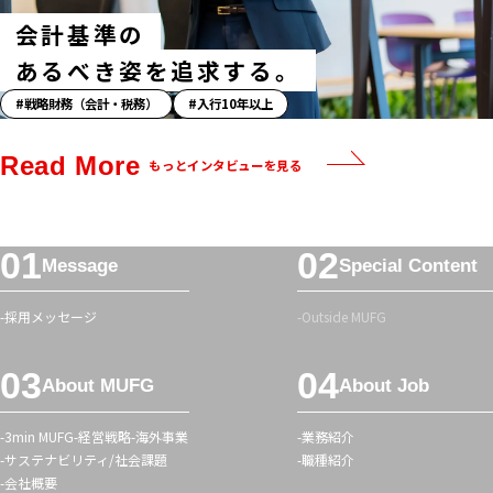
会計基準の
あるべき姿を追求する。
「ス
戦略財務（会計・税務）
入行10年以上
ト
ー
Read More
もっとインタビューを見る
リ
ー」
ハ
フ
ッ
Message
Special Content
ッ
シ
タ
ュ
採用メッセージ
Outside MUFG
ー
タ
メ
グ
About MUFG
About Job
ニ
ュ
3min MUFG
経営戦略
海外事業
業務紹介
ー
サステナビリティ/社会課題
職種紹介
会社概要