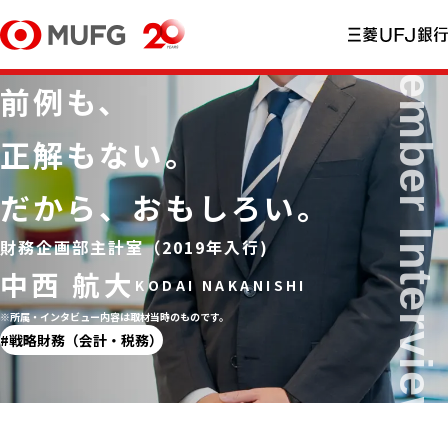
前例も、
正解もない。
だから、おもしろい。
財務企画部主計室（2019年⼊⾏)
中西 航大
※所属・インタビュー内容は取材当時のものです。
戦略財務（会計・税務）