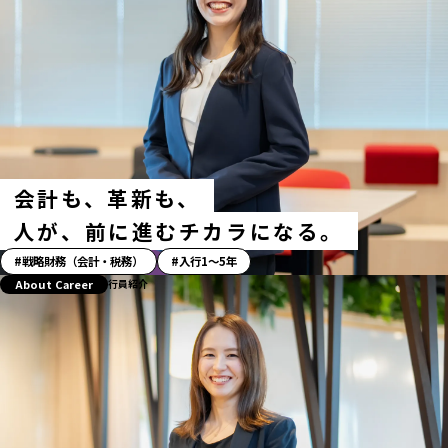
会計も、革新も、
人が、前に進むチカラになる。
「ス
戦略財務（会計・税務）
入行1〜5年
ト
About Career
行員紹介
ー
リ
ー」
ハ
ッ
シ