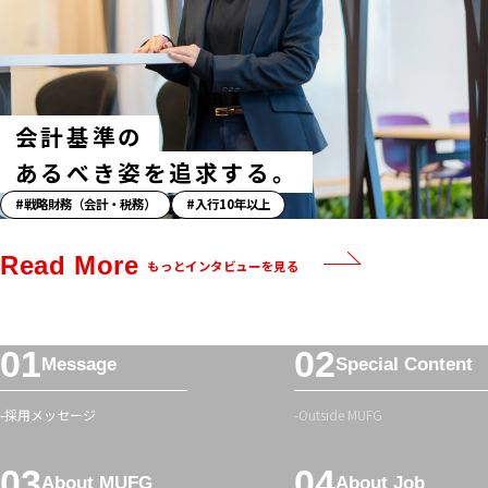
ュ
タ
グ
会計基準の
あるべき姿を追求する。
「ス
戦略財務（会計・税務）
入行10年以上
ト
ー
Read More
もっとインタビューを見る
リ
ー」
ハ
フ
ッ
Message
Special Content
ッ
シ
タ
ュ
採用メッセージ
Outside MUFG
ー
タ
メ
グ
About MUFG
About Job