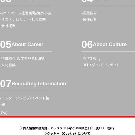
ニ
ュ
3min MUFG
経営戦略
海外事業
業務紹介
ー
サステナビリティ/社会課題
職種紹介
会社概要
About Career
About Culture
行員紹介
数字で見るMUFG
MUFG Way
人材育成
DEI（ダイバーシティ）
Recruiting Information
インターンシップ/イベント情
報
FAQ
個人情報保護方針・ハラスメントなどの相談窓口
三菱ＵＦＪ銀行
クッキー （Cookie）について