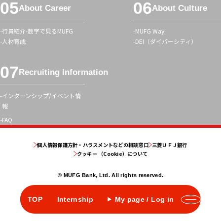
About Career
About Culture
行員紹介
数字で見るMUFG
MUFG Way
人材育成
DEI（ダイバーシティ）
Recruiting Information
インターンシップ/イベント情
報
FAQ
個人情報保護方針・ハラスメントなどの相談窓口
三菱ＵＦＪ銀行
クッキー （Cookie）について
© MUFG Bank, Ltd. All rights reserved.
TOP
Internship
My page / Log in