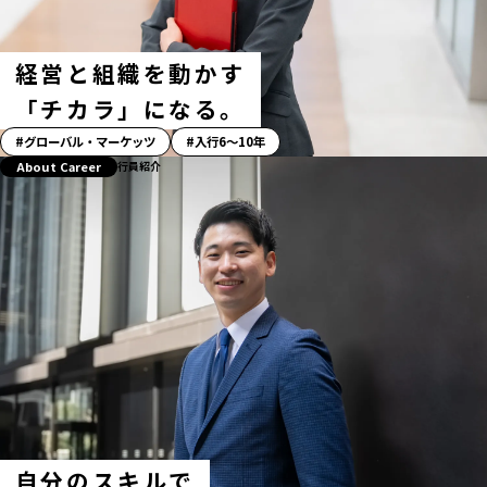
経営と組織を動かす
「チカラ」になる。
「ス
グローバル・マーケッツ
入行6〜10年
ト
About Career
行員紹介
ー
リ
ー」
ハ
ッ
シ
ュ
タ
グ
自分のスキルで