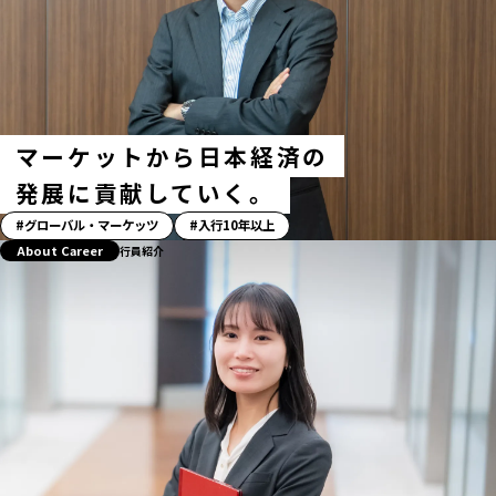
ュ
タ
グ
マーケットから日本経済の
発展に貢献していく。
「ス
グローバル・マーケッツ
入行10年以上
ト
About Career
行員紹介
ー
リ
ー」
ハ
ッ
シ
ュ
タ
グ