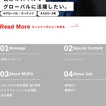
グローバルに活躍したい。
「ス
グローバル・マーケッツ
入行1〜5年
ト
ー
Read More
もっとインタビューを見る
リ
ー」
ハ
フ
ッ
Message
Special Content
ッ
シ
タ
ュ
採用メッセージ
Outside MUFG
ー
タ
メ
グ
About MUFG
About Job
ニ
ュ
3min MUFG
経営戦略
海外事業
業務紹介
ー
サステナビリティ/社会課題
職種紹介
会社概要