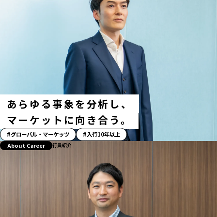
あらゆる事象を分析し、
マーケットに向き合う。
「ス
グローバル・マーケッツ
入行10年以上
ト
About Career
行員紹介
ー
リ
ー」
ハ
ッ
シ