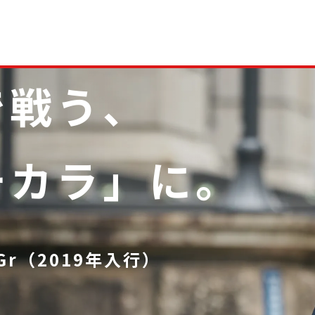
で戦う、
チカラ」に。
Gr（2019年入行）