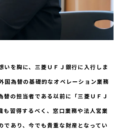
想いを胸に、三菱ＵＦＪ銀行に入行しま
外国為替の基礎的なオペレーション業務
為替の担当者である以前に「三菱ＵＦＪ
識も習得するべく、窓口業務や法人営業
のであり、今でも貴重な財産となってい