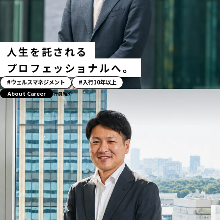
タ
グ
人生を託される
プロフェッショナルへ。
「ス
ウェルスマネジメント
入行10年以上
ト
About Career
行員紹介
ー
リ
ー」
ハ
ッ
シ
ュ
タ
グ