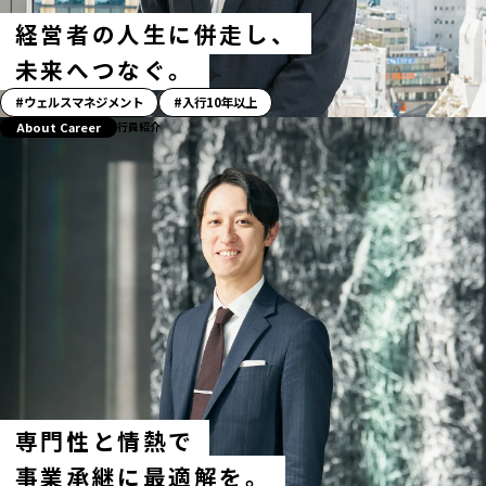
経営者の人生に併走し、
未来へつなぐ。
「ス
ウェルスマネジメント
入行10年以上
ト
About Career
行員紹介
ー
リ
ー」
ハ
ッ
シ
ュ
タ
グ
専門性と情熱で
事業承継に最適解を。