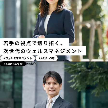
若手の視点で切り拓く、
次世代のウェルスマネジメント
「ス
ウェルスマネジメント
入行1〜5年
ト
About Career
行員紹介
ー
リ
ー」
ハ
ッ
シ
ュ