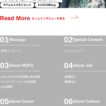
「ス
ウェルスマネジメント
入行10年以上
ト
ー
Read More
もっとインタビューを見る
リ
ー」
ハ
フ
ッ
Message
Special Content
ッ
シ
タ
ュ
採用メッセージ
Outside MUFG
ー
タ
メ
グ
About MUFG
About Job
ニ
ュ
3min MUFG
経営戦略
海外事業
業務紹介
ー
サステナビリティ/社会課題
職種紹介
会社概要
About Career
About Culture