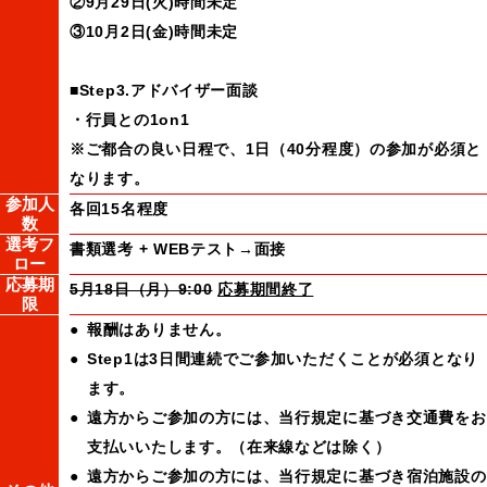
②9月29日(火)時間未定
③10月2日(金)時間未定
■Step3.アドバイザー面談
・行員との1on1
※ご都合の良い日程で、1日（40分程度）の参加が必須と
なります。
参加人
各回15名程度
数
選考フ
書類選考 + WEBテスト→面接
ロー
応募期
5月18日（月）9:00
応募期間終了
限
報酬はありません。
Step1は3日間連続でご参加いただくことが必須となり
ます。
遠方からご参加の方には、当行規定に基づき交通費をお
支払いいたします。（在来線などは除く）
遠方からご参加の方には、当行規定に基づき宿泊施設の