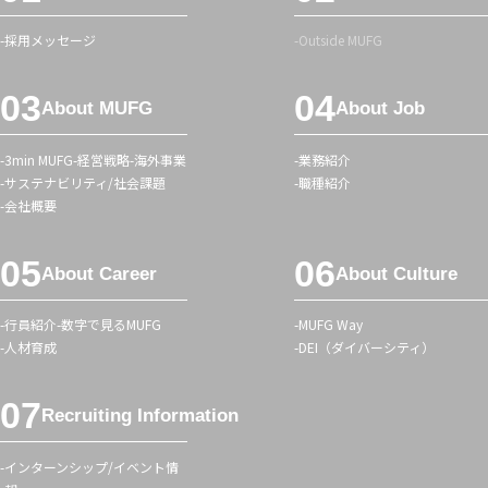
ッ
タ
採用メッセージ
Outside MUFG
ー
メ
About MUFG
About Job
ニ
ュ
3min MUFG
経営戦略
海外事業
業務紹介
ー
サステナビリティ/社会課題
職種紹介
会社概要
About Career
About Culture
行員紹介
数字で見るMUFG
MUFG Way
人材育成
DEI（ダイバーシティ）
Recruiting Information
インターンシップ/イベント情