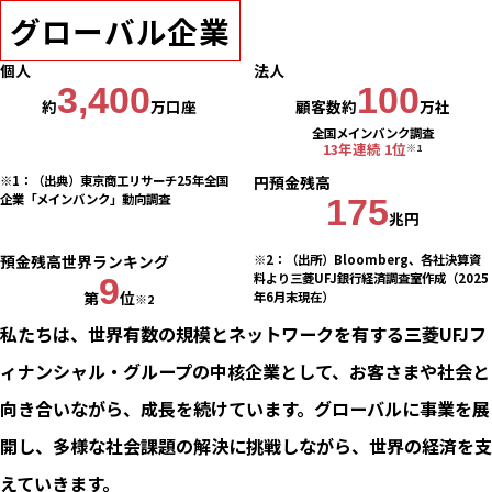
グローバル企業
個人
法人
3,400
100
約
万口座
顧客数約
万社
全国メインバンク調査
13年連続 1位
※1
※1：（出典）東京商⼯リサーチ25年全国
円預金残高
企業「メインバンク」動向調査
175
兆円
預金残高世界ランキング
※2：（出所）Bloomberg、各社決算資
料より三菱UFJ銀行経済調査室作成（2025
9
第
位
年6月末現在）
※2
私たちは、世界有数の規模とネットワークを有する三菱UFJフ
ィナンシャル・グループの中核企業として、お客さまや社会と
向き合いながら、成長を続けています。グローバルに事業を展
開し、多様な社会課題の解決に挑戦しながら、世界の経済を支
えていきます。