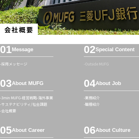
会社概要
フ
Message
Special Content
ッ
タ
採用メッセージ
Outside MUFG
ー
メ
About MUFG
About Job
ニ
ュ
3min MUFG
経営戦略
海外事業
業務紹介
ー
サステナビリティ/社会課題
職種紹介
会社概要
About Career
About Culture