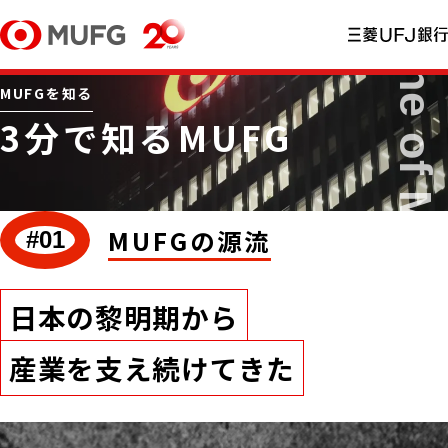
MUFGを知る
3分で知るMUFG
MUFGの源流
#01
日本の黎明期から
産業を支え続けてきた