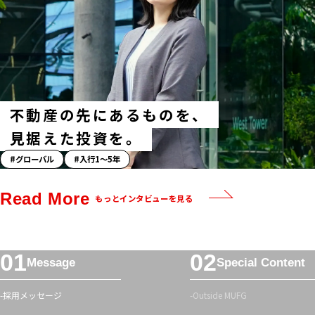
不動産の先にあるものを、
見据えた投資を。
「ス
グローバル
入行1〜5年
ト
ー
Read More
もっとインタビューを見る
リ
ー」
ハ
フ
ッ
Message
Special Content
ッ
シ
タ
ュ
採用メッセージ
Outside MUFG
ー
タ