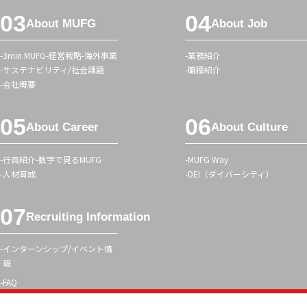
メ
グ
About MUFG
About Job
ニ
ュ
3min MUFG
経営戦略
海外事業
業務紹介
ー
サステナビリティ/社会課題
職種紹介
会社概要
About Career
About Culture
行員紹介
数字で見るMUFG
MUFG Way
人材育成
DEI（ダイバーシティ）
Recruiting Information
インターンシップ/イベント情
報
FAQ