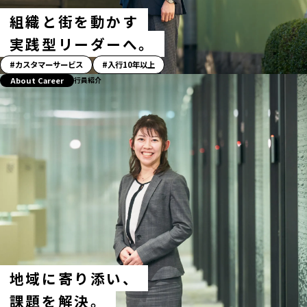
組織と街を動かす
実践型リーダーへ。
「ス
カスタマーサービス
入行10年以上
ト
About Career
行員紹介
ー
リ
ー」
ハ
ッ
シ
ュ
タ
グ
地域に寄り添い、
課題を解決。