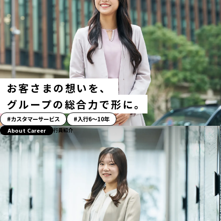
お客さまの想いを、
グループの総合力で形に｡
「ス
カスタマーサービス
入行6〜10年
ト
About Career
行員紹介
ー
リ
ー」
ハ
ッ
シ
ュ