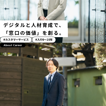
タ
グ
デジタルと人材育成で、
「窓口の価値」を創る。
「ス
カスタマーサービス
入行6〜10年
ト
About Career
行員紹介
ー
リ
ー」
ハ
ッ
シ
ュ
タ
グ