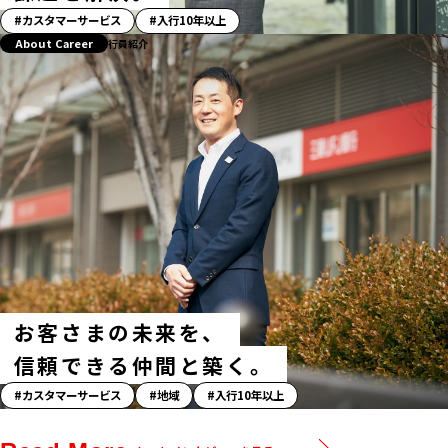
「ス
カスタマーサービス
入行10年以上
ト
About Career
行員紹介
ー
リ
ー」
ハ
ッ
シ
ュ
タ
グ
お客さまの未来を、
信頼できる仲間と築く。
「ス
カスタマーサービス
地域
入行10年以上
ト
ー