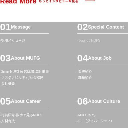
Read More
もっとインタビューを見る
リ
ー」
ハ
フ
ッ
Message
Special Content
ッ
シ
タ
ュ
採用メッセージ
Outside MUFG
ー
タ
メ
グ
About MUFG
About Job
ニ
ュ
3min MUFG
経営戦略
海外事業
業務紹介
ー
サステナビリティ/社会課題
職種紹介
会社概要
About Career
About Culture
行員紹介
数字で見るMUFG
MUFG Way
人材育成
DEI（ダイバーシティ）