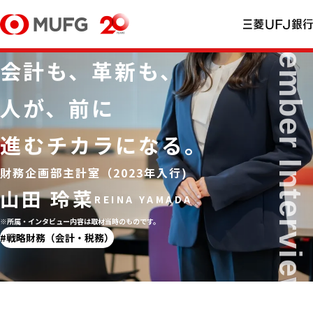
会計も、革新も、
人が、前に
進むチカラになる。
財務企画部主計室（2023年⼊⾏)
山田 玲菜
※所属・インタビュー内容は取材当時のものです。
戦略財務（会計・税務）