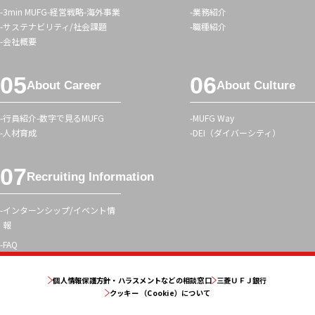
3min MUFG
経営戦略
海外事業
業務紹介
ー
サステナビリティ/社会課題
職種紹介
会社概要
About Career
About Culture
行員紹介
数字で見るMUFG
MUFG Way
人材育成
DEI（ダイバーシティ）
Recruiting Information
インターンシップ/イベント情
報
FAQ
個人情報保護方針・ハラスメントなどの相談窓口
三菱ＵＦＪ銀行
クッキー （Cookie）について