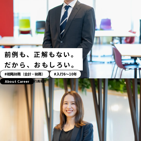
前例も、正解もない。
だから、おもしろい。
「ス
戦略財務（会計・税務）
入行6〜10年
ト
About Career
行員紹介
ー
リ
ー」
ハ
ッ
シ
ュ