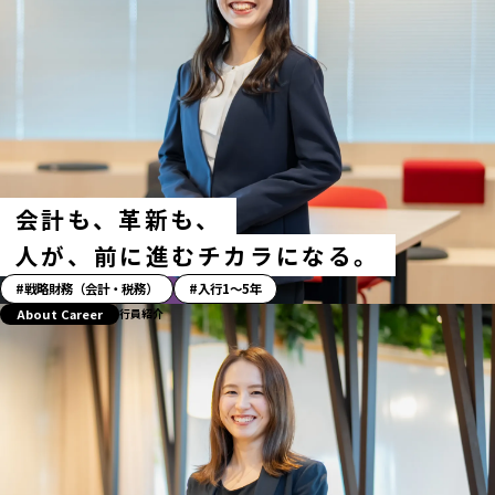
会計も、革新も、
人が、前に進むチカラになる。
「ス
戦略財務（会計・税務）
入行1〜5年
ト
About Career
行員紹介
ー
リ
ー」
ハ
ッ
シ