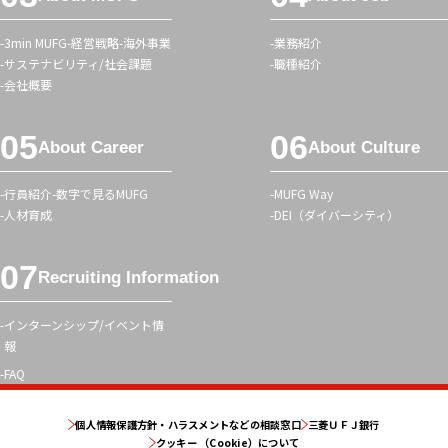
ニ
ュ
3min MUFG
経営戦略
海外事業
業務紹介
ー
サステナビリティ/社会課題
職種紹介
会社概要
About Career
About Culture
行員紹介
数字で見るMUFG
MUFG Way
人材育成
DEI（ダイバーシティ）
Recruiting Information
インターンシップ/イベント情
報
FAQ
個人情報保護方針・ハラスメントなどの相談窓口
三菱ＵＦＪ銀行
クッキー （Cookie）について