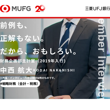
前例も、
正解もない。
だから、おもしろい。
財務企画部主計室（2019年⼊⾏)
中西 航大
※所属・インタビュー内容は取材当時のものです。
戦略財務（会計・税務）