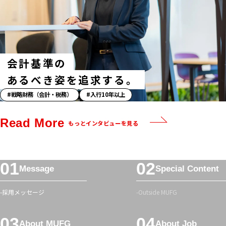
ュ
タ
グ
会計基準の
あるべき姿を追求する。
「ス
戦略財務（会計・税務）
入行10年以上
ト
ー
Read More
もっとインタビューを見る
リ
ー」
ハ
フ
ッ
Message
Special Content
ッ
シ
タ
ュ
採用メッセージ
Outside MUFG
ー
タ
メ
グ
About MUFG
About Job