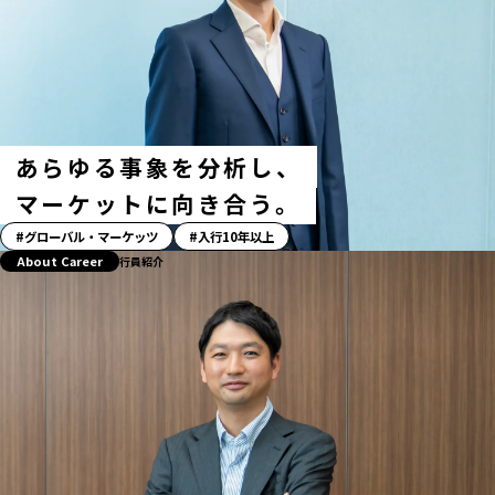
あらゆる事象を分析し、
マーケットに向き合う。
「ス
グローバル・マーケッツ
入行10年以上
ト
About Career
行員紹介
ー
リ
ー」
ハ
ッ
シ
ュ
タ