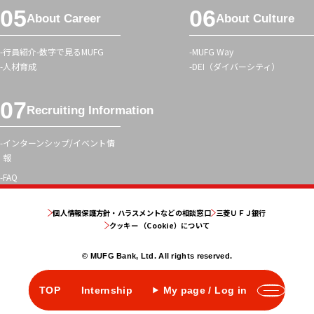
About Career
About Culture
行員紹介
数字で見るMUFG
MUFG Way
人材育成
DEI（ダイバーシティ）
Recruiting Information
インターンシップ/イベント情
報
FAQ
個人情報保護方針・ハラスメントなどの相談窓口
三菱ＵＦＪ銀行
クッキー （Cookie）について
© MUFG Bank, Ltd. All rights reserved.
TOP
Internship
My page / Log in