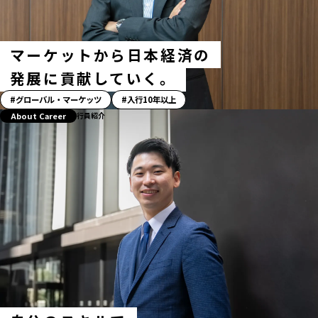
グ
マーケットから日本経済の
発展に貢献していく。
「ス
グローバル・マーケッツ
入行10年以上
ト
About Career
行員紹介
ー
リ
ー」
ハ
ッ
シ
ュ
タ
グ