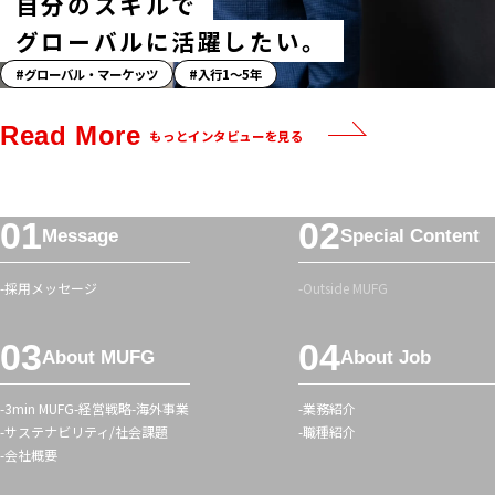
自分のスキルで
グローバルに活躍したい。
「ス
グローバル・マーケッツ
入行1〜5年
ト
ー
Read More
もっとインタビューを見る
リ
ー」
ハ
フ
ッ
Message
Special Content
ッ
シ
タ
ュ
採用メッセージ
Outside MUFG
ー
タ
メ
グ
About MUFG
About Job
ニ
ュ
3min MUFG
経営戦略
海外事業
業務紹介
ー
サステナビリティ/社会課題
職種紹介
会社概要