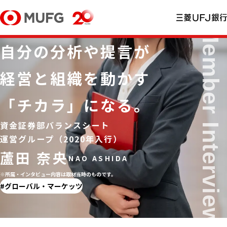
自分の分析や提言が
経営と組織を動かす
「チカラ」になる。
資金証券部バランスシート
運営グループ（2020年入行）
蘆田 奈央
※所属・インタビュー内容は取材当時のものです。
グローバル・マーケッツ