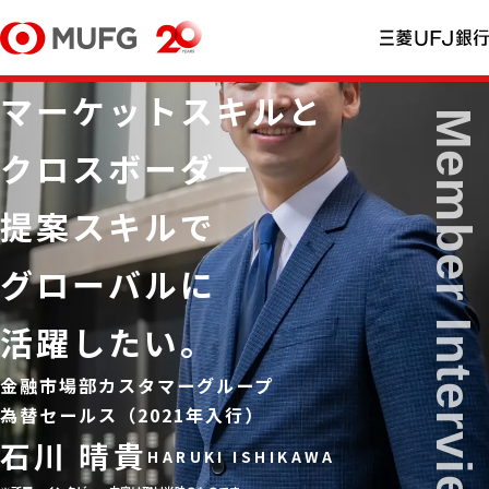
マーケットスキルと
クロスボーダー
提案スキルで
グローバルに
活躍したい。
金融市場部カスタマーグループ
為替セールス（2021年入行）
石川 晴貴