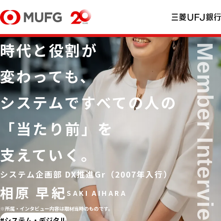
時代と役割が
変わっても、
システムですべての人の
「当たり前」を
支えていく。
システム企画部 DX推進Gr（2007年入行）
相原 早紀
※所属・インタビュー内容は取材当時のものです。
システム・デジタル