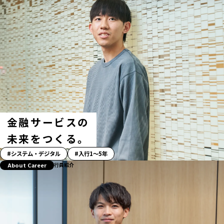
リ
ー」
ハ
ッ
シ
ュ
タ
グ
金融サービスの
未来をつくる。
「ス
システム・デジタル
入行1〜5年
ト
About Career
行員紹介
ー
リ
ー」
ハ