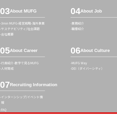
タ
メ
グ
About MUFG
About Job
ニ
ュ
3min MUFG
経営戦略
海外事業
業務紹介
ー
サステナビリティ/社会課題
職種紹介
会社概要
About Career
About Culture
行員紹介
数字で見るMUFG
MUFG Way
人材育成
DEI（ダイバーシティ）
Recruiting Information
インターンシップ/イベント情
報
FAQ