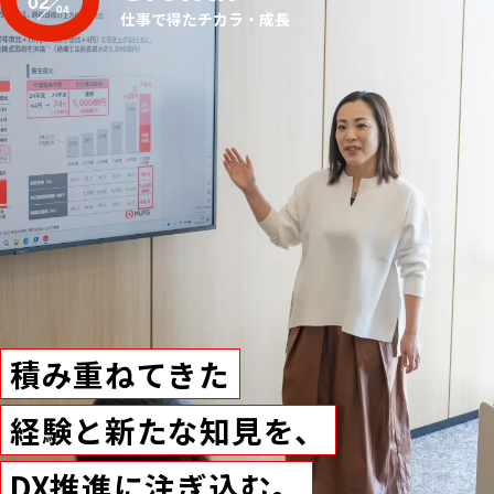
02
仕事で得たチカラ・成長
積み重ねてきた
経験と新たな知見を、
DX推進に注ぎ込む。