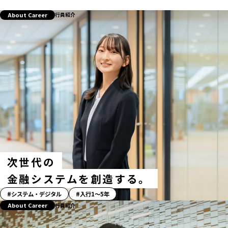
About Career
行員紹介
次世代の
金融システムを創造する。
「ス
システム・デジタル
入行1〜5年
ト
About Career
行員紹介
ー