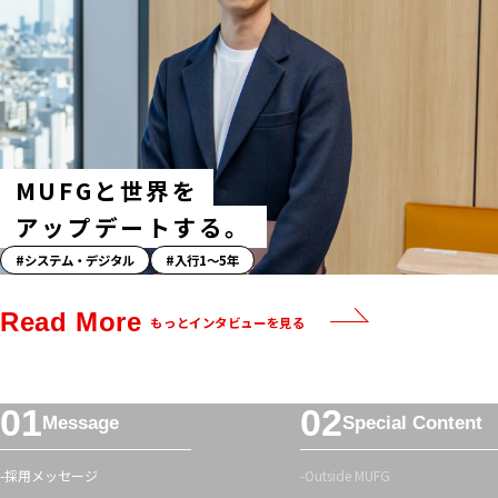
ッ
シ
ュ
タ
グ
MUFGと世界を
アップデートする。
「ス
システム・デジタル
入行1〜5年
ト
ー
Read More
もっとインタビューを見る
リ
ー」
ハ
フ
ッ
Message
Special Content
ッ
シ
タ
ュ
採用メッセージ
Outside MUFG
ー