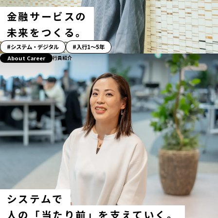
金融サービスの
未来をつくる。
「ス
システム・デジタル
入行1〜5年
ト
About Career
行員紹介
ー
リ
ー」
ハ
ッ
シ
ュ
タ
グ
システムで
人の「当たり前」を支えていく。