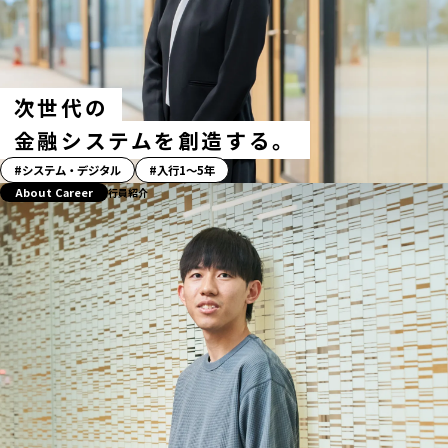
次世代の
金融システムを創造する。
「ス
システム・デジタル
入行1〜5年
ト
About Career
行員紹介
ー
リ
ー」
ハ
ッ
シ
ュ
タ
グ