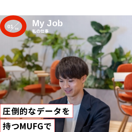
My Job
01
私の仕事
圧倒的なデータを
持つMUFGで