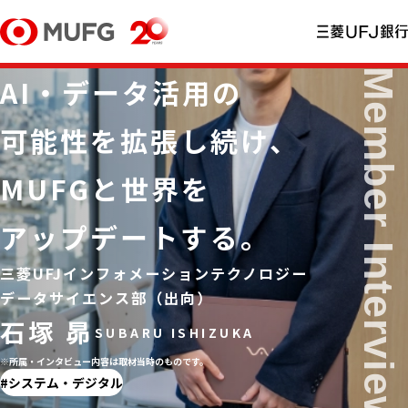
AI・データ活用の
可能性を拡張し続け、
MUFGと世界を
アップデートする。
三菱UFJインフォメーションテクノロジー
データサイエンス部（出向）
石塚 昴
※所属・インタビュー内容は取材当時のものです。
システム・デジタル