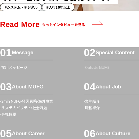
「ス
システム・デジタル
入行10年以上
ト
ー
Read More
もっとインタビューを見る
リ
ー」
ハ
フ
ッ
Message
Special Content
ッ
シ
タ
ュ
採用メッセージ
Outside MUFG
ー
タ
メ
グ
About MUFG
About Job
ニ
ュ
3min MUFG
経営戦略
海外事業
業務紹介
ー
サステナビリティ/社会課題
職種紹介
会社概要
About Career
About Culture