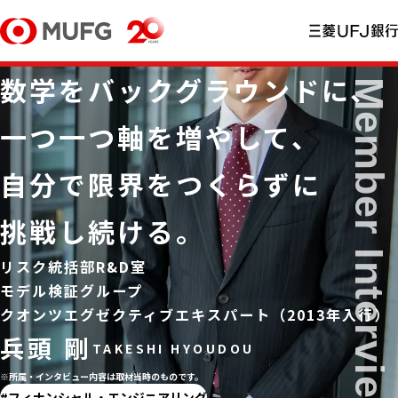
数学をバックグラウンドに、
一つ一つ軸を増やして、
自分で限界をつくらずに
挑戦し続ける。
リスク統括部R&D室
モデル検証グループ
クオンツエグゼクティブエキスパート（2013年入行）
兵頭 剛
※所属・インタビュー内容は取材当時のものです。
フィナンシャル・エンジニアリング