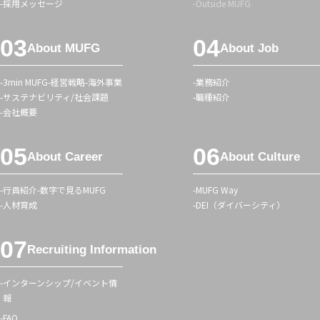
タ
ュ
採用メッセージ
Outside MUFG
ー
タ
メ
グ
About MUFG
About Job
ニ
ュ
3min MUFG
経営戦略
海外事業
業務紹介
ー
サステナビリティ/社会課題
職種紹介
会社概要
About Career
About Culture
行員紹介
数字で見るMUFG
MUFG Way
人材育成
DEI（ダイバーシティ）
Recruiting Information
インターンシップ/イベント情
報
FAQ