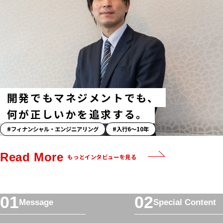
ハ
ッ
シ
ュ
タ
グ
開発でもマネジメントでも、
何が正しいかを追求する。
「ス
フィナンシャル・エンジニアリング
入行6〜10年
ト
ー
Read More
もっとインタビューを見る
リ
ー」
ハ
フ
ッ
Message
Special Content
ッ
シ