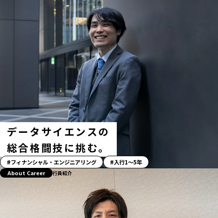
データサイエンスの
総合格闘技に挑む。
「ス
フィナンシャル・エンジニアリング
入行1〜5年
ト
About Career
行員紹介
ー
リ
ー」