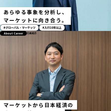
あらゆる事象を分析し、
マーケットに向き合う。
「ス
グローバル・マーケッツ
入行10年以上
ト
About Career
行員紹介
ー
リ
ー」
ハ
ッ
シ
ュ
タ
グ
マーケットから日本経済の