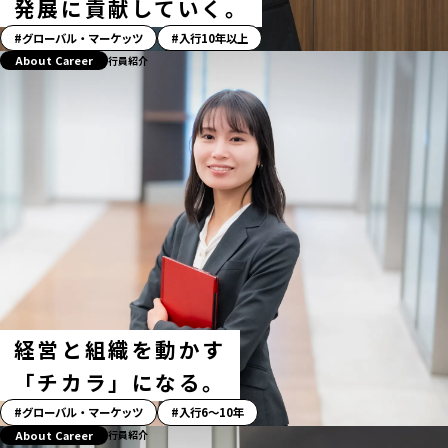
発展に貢献していく。
「ス
グローバル・マーケッツ
入行10年以上
ト
About Career
行員紹介
ー
リ
ー」
ハ
ッ
シ
ュ
タ
グ
経営と組織を動かす
「チカラ」になる。
「ス
グローバル・マーケッツ
入行6〜10年
ト
About Career
行員紹介