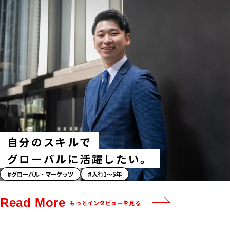
ー
リ
ー」
ハ
ッ
シ
ュ
タ
グ
自分のスキルで
グローバルに活躍したい。
「ス
グローバル・マーケッツ
入行1〜5年
ト
ー
Read More
もっとインタビューを見る
リ
ー」