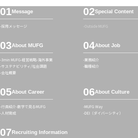
ハ
フ
ッ
Message
Special Content
ッ
シ
タ
ュ
採用メッセージ
Outside MUFG
ー
タ
メ
グ
About MUFG
About Job
ニ
ュ
3min MUFG
経営戦略
海外事業
業務紹介
ー
サステナビリティ/社会課題
職種紹介
会社概要
About Career
About Culture
行員紹介
数字で見るMUFG
MUFG Way
人材育成
DEI（ダイバーシティ）
Recruiting Information