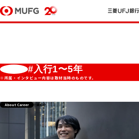
#入行1〜5年
※所属・インタビュー内容は取材当時のものです。
About Career
行員紹介