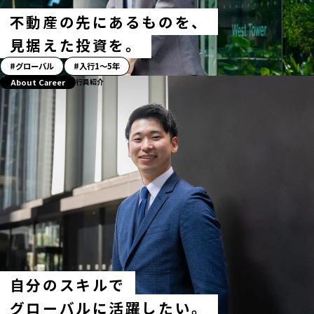
不動産の先にあるものを、
見据えた投資を。
「ス
グローバル
入行1〜5年
ト
About Career
行員紹介
ー
リ
ー」
ハ
ッ
シ
ュ
タ
グ
自分のスキルで
グローバルに活躍したい。