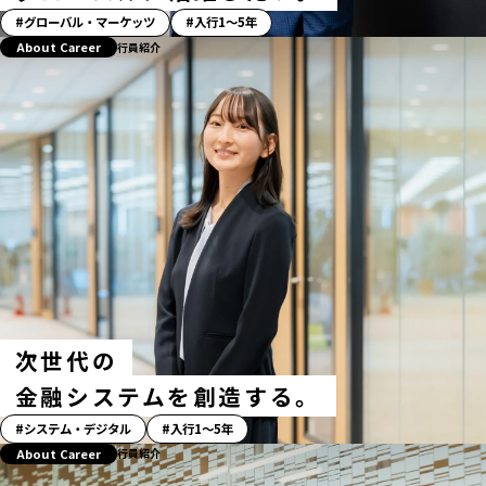
「ス
グローバル・マーケッツ
入行1〜5年
ト
About Career
行員紹介
ー
リ
ー」
ハ
ッ
シ
ュ
タ
グ
次世代の
金融システムを創造する。
「ス
システム・デジタル
入行1〜5年
ト
About Career
行員紹介
ー