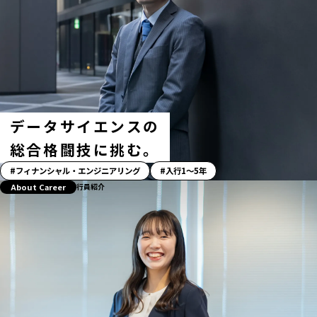
データサイエンスの
総合格闘技に挑む。
「ス
フィナンシャル・エンジニアリング
入行1〜5年
ト
About Career
行員紹介
ー
リ
ー」
ハ
ッ
シ
ュ