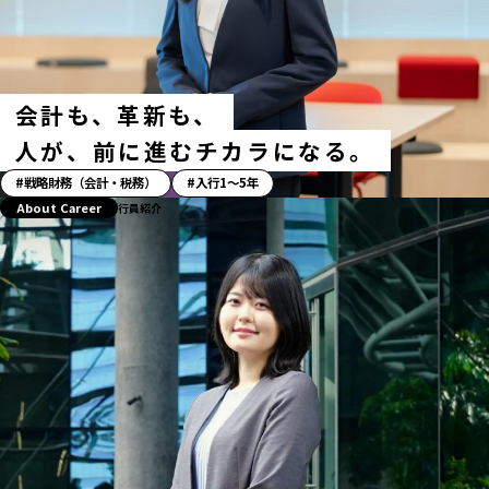
タ
グ
会計も、革新も、
人が、前に進むチカラになる。
「ス
戦略財務（会計・税務）
入行1〜5年
ト
About Career
行員紹介
ー
リ
ー」
ハ
ッ
シ
ュ
タ
グ