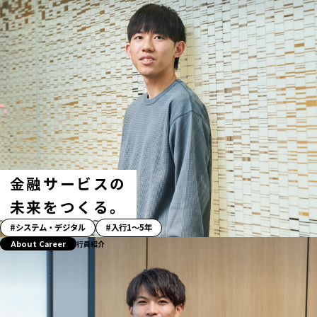
リ
ー」
ハ
ッ
シ
ュ
タ
グ
金融サービスの
未来をつくる。
「ス
システム・デジタル
入行1〜5年
ト
About Career
行員紹介
ー
リ
ー」
ハ