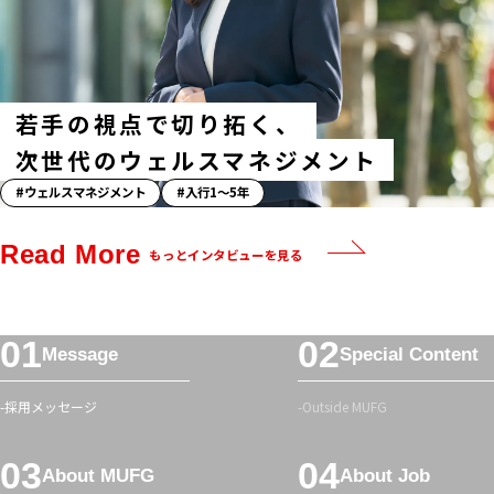
タ
グ
若手の視点で切り拓く、
次世代のウェルスマネジメント
「ス
ウェルスマネジメント
入行1〜5年
ト
ー
Read More
もっとインタビューを見る
リ
ー」
ハ
フ
ッ
Message
Special Content
ッ
シ
タ
ュ
採用メッセージ
Outside MUFG
ー
タ
メ
グ
About MUFG
About Job
ニ