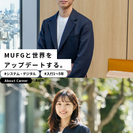
ッ
シ
ュ
タ
グ
MUFGと世界を
アップデートする。
「ス
システム・デジタル
入行1〜5年
ト
About Career
行員紹介
ー
リ
ー」
ハ
ッ
シ
ュ