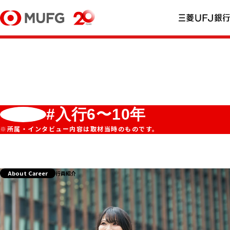
#入行6〜10年
※所属・インタビュー内容は取材当時のものです。
About Career
行員紹介