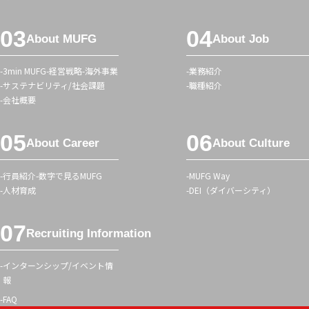
ー
タ
メ
グ
About MUFG
About Job
ニ
ュ
3min MUFG
経営戦略
海外事業
業務紹介
ー
サステナビリティ/社会課題
職種紹介
会社概要
About Career
About Culture
行員紹介
数字で見るMUFG
MUFG Way
人材育成
DEI（ダイバーシティ）
Recruiting Information
インターンシップ/イベント情
報
FAQ