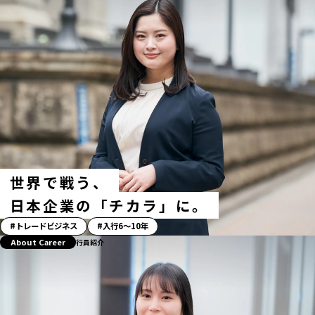
リ
ー」
ハ
ッ
シ
ュ
タ
グ
世界で戦う、
日本企業の「チカラ」に。
「ス
トレードビジネス
入行6〜10年
ト
About Career
行員紹介
ー
リ
ー」
ハ