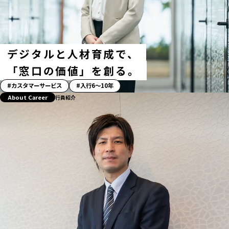
タ
グ
デジタルと人材育成で、
「窓口の価値」を創る。
「ス
カスタマーサービス
入行6〜10年
ト
About Career
行員紹介
ー
リ
ー」
ハ
ッ
シ
ュ
タ
グ