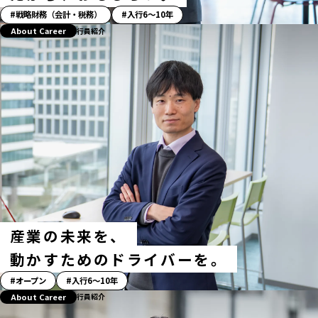
「ス
戦略財務（会計・税務）
入行6〜10年
ト
About Career
行員紹介
ー
リ
ー」
ハ
ッ
シ
ュ
タ
グ
産業の未来を、
動かすためのドライバーを。
「ス
オープン
入行6〜10年
ト
About Career
行員紹介
ー