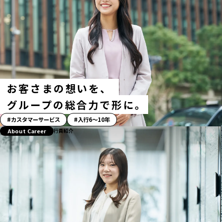
お客さまの想いを、
グループの総合力で形に｡
「ス
カスタマーサービス
入行6〜10年
ト
About Career
行員紹介
ー
リ
ー」
ハ
ッ
シ
ュ