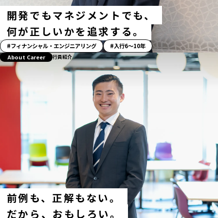
開発でもマネジメントでも、
何が正しいかを追求する。
「ス
フィナンシャル・エンジニアリング
入行6〜10年
ト
About Career
行員紹介
ー
リ
ー」
ハ
ッ
シ
ュ
タ
グ
前例も、正解もない。
だから、おもしろい。