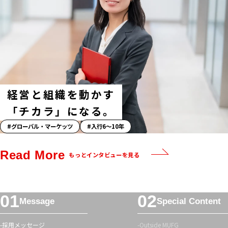
ッ
シ
ュ
タ
グ
経営と組織を動かす
「チカラ」になる。
「ス
グローバル・マーケッツ
入行6〜10年
ト
ー
Read More
もっとインタビューを見る
リ
ー」
ハ
フ
ッ
Message
Special Content
ッ
シ
タ
ュ
採用メッセージ
Outside MUFG